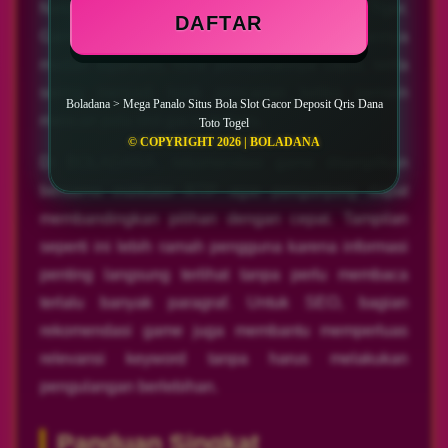
Neko, Wild Bandito, Spaceman, dan Fortune Tiger.
DAFTAR
Game-game tersebut populer karena tampilannya
mudah dipahami, ritme permainannya cepat, serta
sering menjadi topik pencarian ketika pemain
Boladana > Mega Panalo Situs Bola Slot Gacor Deposit Qris Dana
mencari pola slot gacor terbaru.
Toto Togel
© COPYRIGHT 2026 | BOLADANA
Di BOLADANA, rekomendasi game ditampilkan
bersama indikator RTP agar pengunjung dapat
membandingkan pilihan dengan cepat. Tampilan
seperti ini lebih ramah pengguna karena informasi
penting langsung terlihat tanpa perlu membaca
terlalu banyak paragraf. Untuk SEO, bagian
rekomendasi game juga membantu memperluas
relevansi keyword tanpa harus melakukan
pengulangan berlebihan.
Panduan Singkat