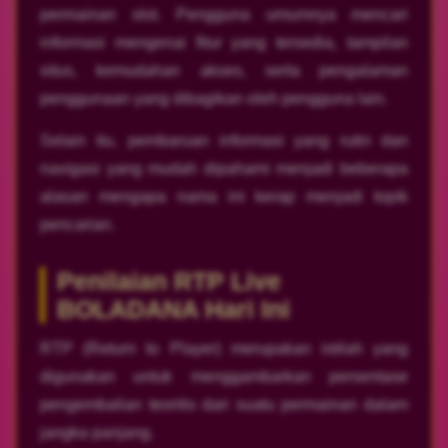
permainan slot. Pengguna umumnya mencari
informasi mengenai fitur yang tersedia, tampilan
situs, kemudahan akses, serta pengalaman
penggunaan yang dibagikan oleh pengguna lain.
Selain itu, pembaruan informasi yang rutin dan
navigasi yang mudah dipahami menjadi beberapa
alasan mengapa nama ini kerap menjadi topik
pencarian.
Penilaian RTP Live
BOLADANA Hari Ini
RTP (Return to Player) merupakan istilah yang
digunakan untuk menggambarkan persentase
pengembalian teoritis dari suatu permainan dalam
jangka panjang.