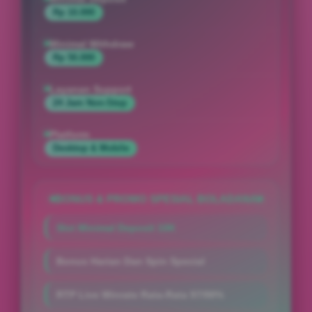
Rp 10.000
Minimal Withdraw
Rp 50.000
Layanan Support
24 Jam Non-Stop
Platform
Desktop & Mobile
BONUS & PROMO SPESIAL BOLADANA
Slot Minimal Deposit 10K
Bonus Harian Dan Spin Special
RTP Live Winrate Rata-Rata 97/98%