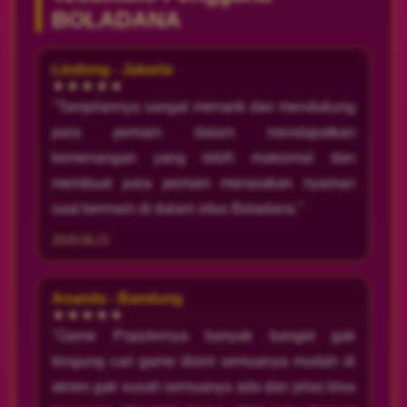
BOLADANA
Lindong - Jakarta
★★★★★
"Tampilannya sangat menarik dan mendukung
para pemain dalam mendapatkan
kemenangan yang lebih maksimal dan
membuat para pemain merasakan nyaman
saat bermain di dalam situs Boladana."
2026-06-21
Ananda - Bandung
★★★★★
"Game Populernya banyak banget gak
bingung cari game disini semuanya mudah di
akses gak susah semuanya ada dan jelas bisa