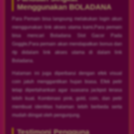
Menggunakan BOLADANA
Para Pemain bisa langsung melakukan login akun
menggunakan link akses utama kami,Para pemain
bisa mencari Boladana Slot Gacor Pada
Goggle,Para pemain akan mendapatkan bonus dan
rtp didalam link akses utama di dalam link
Boladana.
Halaman ini juga diperbarui dengan efek visual
coin jatuh menggantikan hujan biasa. Efek petir
tetap dipertahankan agar suasana jackpot terasa
lebih kuat. Kombinasi pink, gold, coin, dan petir
membuat identitas halaman lebih berbeda serta
mudah diingat oleh pengunjung.
Testimoni Pengguna