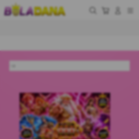
Skip
to
Cari
Troli
Login
Navigation
content
Buka Info Lebih Lanjut