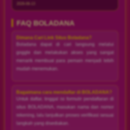
2026-06-13
FAQ BOLADANA
Dimana Cari Link Situs Boladana?
Boladana dapat di cari langsung melalui
goggle dan melakukan akses yang sangat
menarik membuat para pemain menjadi lebih
mudah menemukan.
Bagaimana cara mendaftar di BOLADANA?
Untuk daftar, tinggal isi formulir pendaftaran di
situs BOLADANA, masukan nama dan nomor
rekening, lalu lanjutkan proses verifikasi sesuai
langkah yang disediakan.