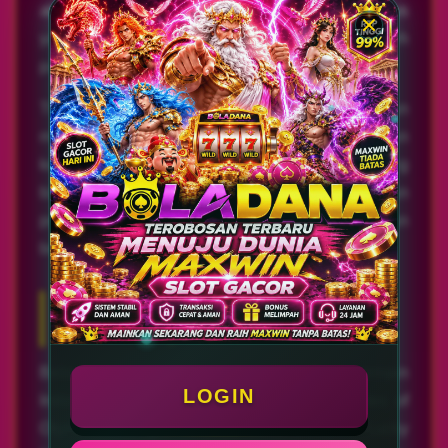
akan mendapatkan berbagai macam bonus bonus
yang sangat menarik yang bisa di mainkan oleh
para pemain.
TIdak Hanya Sampai Disitu saja para pemain akan
mendapatkan berbagai rtp yang sangat tinggi dan
kemenangan maksimal yang sangat mudah yang
bisa didapatkan,Denga tampilan ekonomis dan
permainan yang sangat inovatif,Para pemain akan
bermain dengan rasa nyaman.
Rekomendasi Game Slot
Gacor Populer
Beberapa permainan yang sering dicari pemain
LOGIN
Indonesia antara lain Mahjong Ways 2, Gates of
Olympus, Starlight Princess, Sweet Bonanza, Lucky