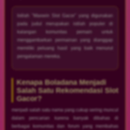
Istilah "Maxwin Slot Gacor" yang digunakan
pada judul merupakan istilah populer di
kalangan komunitas pemain untuk
menggambarkan permainan yang dianggap
memiliki peluang hasil yang baik menurut
pengalaman mereka.
Kenapa Boladana Menjadi
Salah Satu Rekomendasi Slot
Gacor?
menjadi salah satu nama yang cukup sering muncul
dalam pencarian karena banyak dibahas di
berbagai komunitas dan forum yang membahas