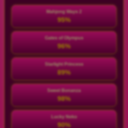
Mahjong Ways 2
95%
Gates of Olympus
96%
Starlight Princess
89%
Sweet Bonanza
98%
Lucky Neko
90%