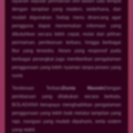
layanan seputar permainan slot dalam satu tempat
dengan tampilan yang modern, sederhana, dan
mudah digunakan. Setiap menu dirancang agar
pengguna dapat menemukan informasi yang
dibutuhkan secara lebih cepat, mulai dari pilihan
permainan, pembaruan terbaru, hingga berbagai
fitur yang tersedia. Akses yang responsif pada
berbagai perangkat juga memberikan pengalaman
penggunaan yang lebih nyaman tanpa proses yang
rumit.
Terobosan Terbaru
Dunia Maxwin
Dengan
pembaruan yang dilakukan secara berkala,
BOLADANA berupaya menghadirkan pengalaman
penggunaan yang lebih baik melalui tampilan yang
rapi, navigasi yang mudah dipahami, serta sistem
yang stabil.