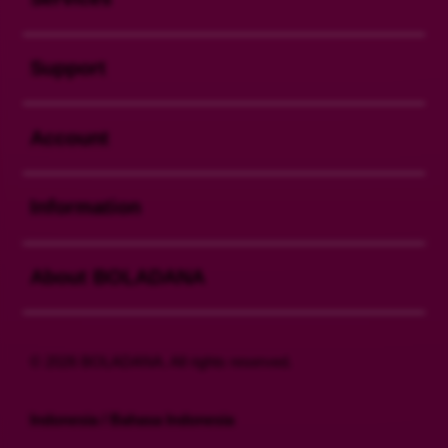
Buka
Support
Buka
Account
Buka
Information
Buka
About BOLADANA
© 2026 BOLADANA. All rights reserved.
Indonesia / Bahasa Indonesia