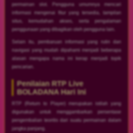
permainan slot. Pengguna umumnya mencari
informasi mengenai fitur yang tersedia, tampilan
situs, kemudahan akses, serta pengalaman
penggunaan yang dibagikan oleh pengguna lain.
Selain itu, pembaruan informasi yang rutin dan
navigasi yang mudah dipahami menjadi beberapa
alasan mengapa nama ini kerap menjadi topik
pencarian.
Penilaian RTP Live
BOLADANA Hari Ini
RTP (Return to Player) merupakan istilah yang
digunakan untuk menggambarkan persentase
pengembalian teoritis dari suatu permainan dalam
jangka panjang.