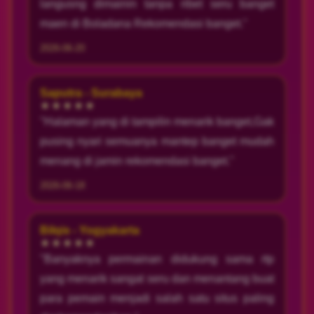
langusng dimainin tanpa ribet seru banget
maen di Boladana Rekomendasi banget."
2026-06-20
Saputra - Surabaya
★★★★★
"Halaman yang di tampilin menarik banget,Gak
pusing nyari semuanya mantep banget mudah
menang di jamin rekomendasi banget."
2026-06-18
Bilqis - Yogyakarta
★★★★★
"Banyaknya permainan didukung sama rtp
yang menarik sangat seru dan menantang buat
para pemain menjadi salah satu situs paling