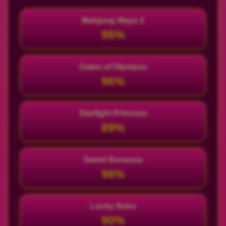
Mahjong Ways 2
95%
Gates of Olympus
96%
Starlight Princess
89%
Sweet Bonanza
98%
Lucky Neko
90%