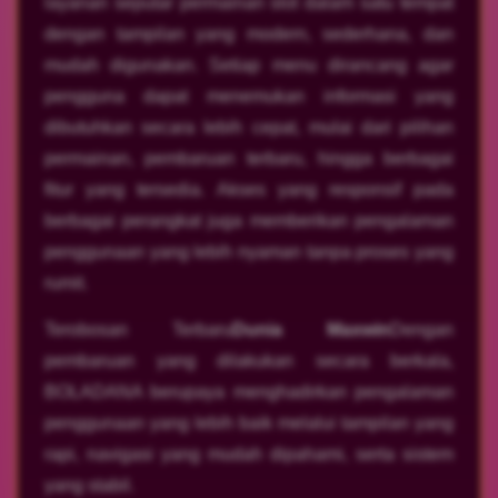
layanan seputar permainan slot dalam satu tempat
dengan tampilan yang modern, sederhana, dan
mudah digunakan. Setiap menu dirancang agar
pengguna dapat menemukan informasi yang
dibutuhkan secara lebih cepat, mulai dari pilihan
permainan, pembaruan terbaru, hingga berbagai
fitur yang tersedia. Akses yang responsif pada
berbagai perangkat juga memberikan pengalaman
penggunaan yang lebih nyaman tanpa proses yang
rumit.
Terobosan Terbaru
Dunia Maxwin
Dengan
pembaruan yang dilakukan secara berkala,
BOLADANA berupaya menghadirkan pengalaman
penggunaan yang lebih baik melalui tampilan yang
rapi, navigasi yang mudah dipahami, serta sistem
yang stabil.