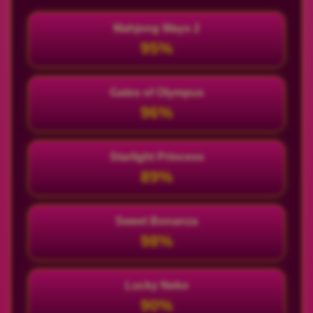
Mahjong Ways 2
95%
Gates of Olympus
96%
Starlight Princess
89%
Sweet Bonanza
98%
Lucky Neko
90%