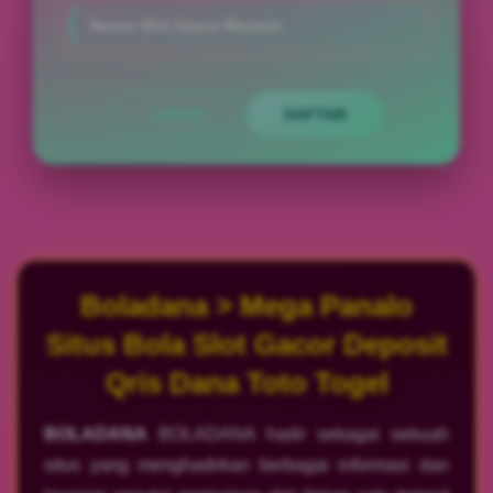
Server Slot Gacor Maxwin
LOGIN
DAFTAR
Layer Popup Close
Boladana > Mega Panalo
Situs Bola Slot Gacor Deposit
Qris Dana Toto Togel
BOLADANA
BOLADANA hadir sebagai sebuah
situs yang menghadirkan berbagai informasi dan