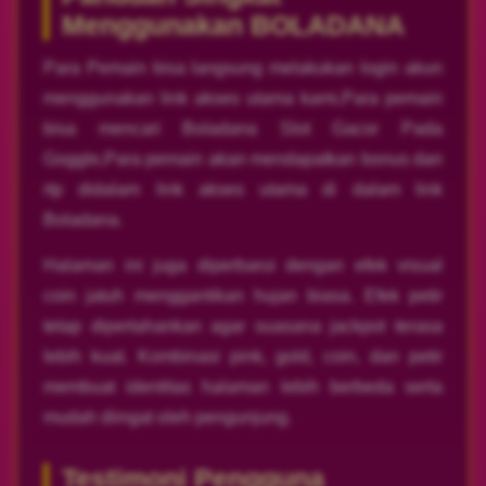
Menggunakan BOLADANA
Para Pemain bisa langsung melakukan login akun
menggunakan link akses utama kami,Para pemain
bisa mencari Boladana Slot Gacor Pada
Goggle,Para pemain akan mendapatkan bonus dan
rtp didalam link akses utama di dalam link
Boladana.
Halaman ini juga diperbarui dengan efek visual
coin jatuh menggantikan hujan biasa. Efek petir
tetap dipertahankan agar suasana jackpot terasa
lebih kuat. Kombinasi pink, gold, coin, dan petir
membuat identitas halaman lebih berbeda serta
mudah diingat oleh pengunjung.
Testimoni Pengguna