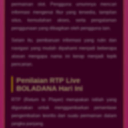
permainan slot. Pengguna umumnya mencari
informasi mengenai fitur yang tersedia, tampilan
situs, kemudahan akses, serta pengalaman
penggunaan yang dibagikan oleh pengguna lain.
Selain itu, pembaruan informasi yang rutin dan
navigasi yang mudah dipahami menjadi beberapa
alasan mengapa nama ini kerap menjadi topik
pencarian.
Penilaian RTP Live
BOLADANA Hari Ini
RTP (Return to Player) merupakan istilah yang
digunakan untuk menggambarkan persentase
pengembalian teoritis dari suatu permainan dalam
jangka panjang.