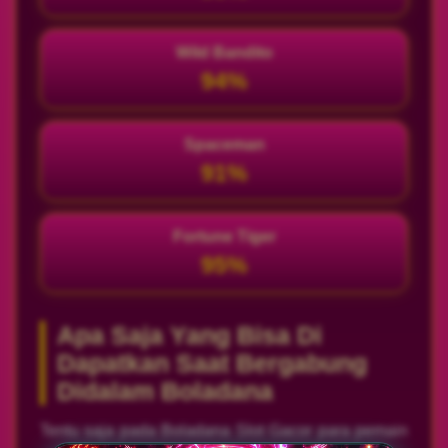
Wild Bandito
94%
Spaceman
91%
Fortune Tiger
95%
Apa Saja Yang Bisa Di
Dapatkan Saat Bergabung
Didalam Boladana
Tentu saja pada Boladana Slot Gacor para pemain