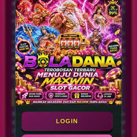
akan mendapatkan berbagai macam bonus bonus
yang sangat menarik yang bisa di mainkan oleh
para pemain.
TIdak Hanya Sampai Disitu saja para pemain akan
mendapatkan berbagai rtp yang sangat tinggi dan
kemenangan maksimal yang sangat mudah yang
bisa didapatkan,Denga tampilan ekonomis dan
permainan yang sangat inovatif,Para pemain akan
bermain dengan rasa nyaman.
Rekomendasi Game Slot
Gacor Populer
Beberapa permainan yang sering dicari pemain
LOGIN
Indonesia antara lain Mahjong Ways 2, Gates of
Olympus, Starlight Princess, Sweet Bonanza, Lucky