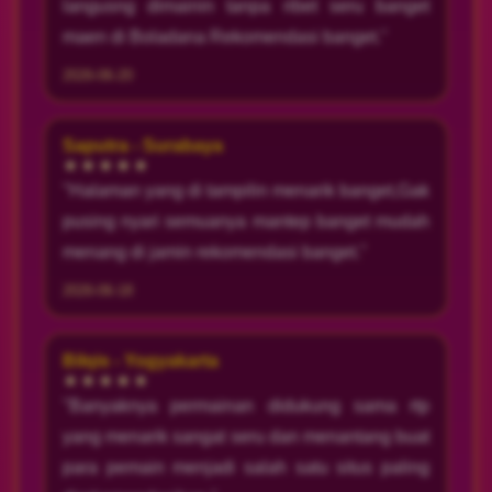
langusng dimainin tanpa ribet seru banget
maen di Boladana Rekomendasi banget."
2026-06-20
Saputra - Surabaya
★★★★★
"Halaman yang di tampilin menarik banget,Gak
pusing nyari semuanya mantep banget mudah
menang di jamin rekomendasi banget."
2026-06-18
Bilqis - Yogyakarta
★★★★★
"Banyaknya permainan didukung sama rtp
yang menarik sangat seru dan menantang buat
para pemain menjadi salah satu situs paling