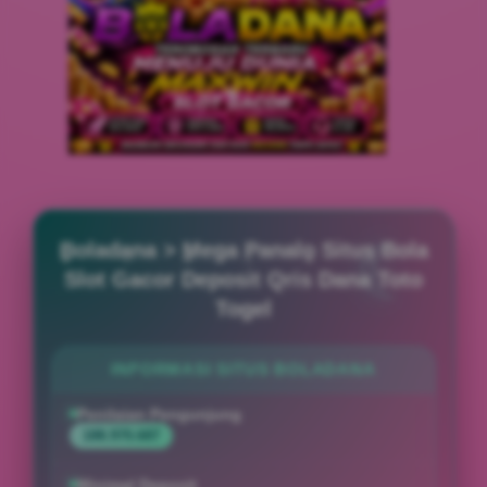
Boladana > Mega Panalo Situs Bola
Slot Gacor Deposit Qris Dana Toto
Togel
INFORMASI SITUS BOLADANA
Penilaian Pengunjung
188.970.687
Minimal Deposit