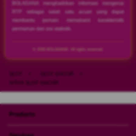
BOLADANA menghadirkan informasi mengenai
RTP sebagai salah satu acuan yang dapat
membantu pemain memahami karakteristik
permainan dari sisi statistik.
© 2026 BOLADANA. All rights reserved.
SLOT
>
SLOT GACOR
>
SITUS SLOT GACOR
Buka
Footer Navigation
Products
Buka
Services