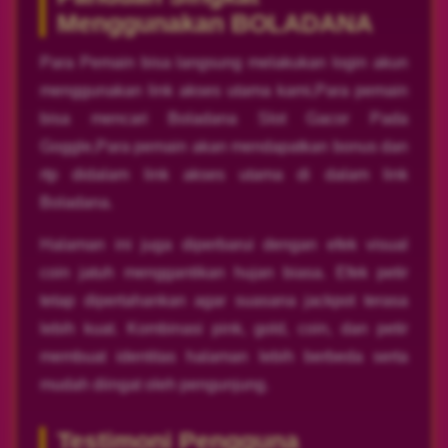
Menggunakan BOLADANA
Para Pemain bisa langsung melakukan login akun
menggunakan link akses utama kami,Para pemain
bisa mencari Boladana Slot Gacor Pada
Goggle,Para pemain akan mendapatkan bonus dan
rtp didalam link akses utama di dalam link
Boladana.
Halaman ini juga diperbarui dengan efek visual
coin jatuh menggantikan hujan biasa. Efek petir
tetap dipertahankan agar suasana jackpot terasa
lebih kuat. Kombinasi pink, gold, coin, dan petir
membuat identitas halaman lebih berbeda serta
mudah diingat oleh pengunjung.
Testimoni Pengguna