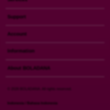
Buka
Support
Buka
Account
Buka
Information
Buka
About BOLADANA
© 2026 BOLADANA. All rights reserved.
Indonesia / Bahasa Indonesia