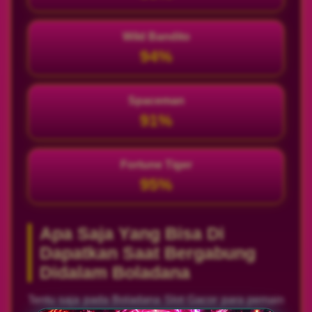
Wild Bandito
94%
Spaceman
91%
Fortune Tiger
95%
Apa Saja Yang Bisa Di
Dapatkan Saat Bergabung
Didalam Boladana
Tentu saja pada Boladana Slot Gacor para pemain