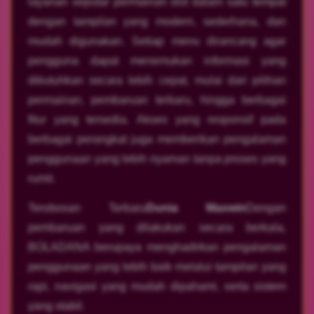
layanan seputar permainan slot dalam satu tempat
dengan tampilan yang modern, sederhana, dan
mudah digunakan. Setiap menu dirancang agar
pengguna dapat menemukan informasi yang
dibutuhkan secara lebih cepat, mulai dari pilihan
permainan, pembaruan terbaru, hingga berbagai
fitur yang tersedia. Akses yang responsif pada
berbagai perangkat juga memberikan pengalaman
penggunaan yang lebih nyaman tanpa proses yang
rumit.
Terobosan Terbaru
Dunia Maxwin
Dengan
pembaruan yang dilakukan secara berkala,
BOLADANA berupaya menghadirkan pengalaman
penggunaan yang lebih baik melalui tampilan yang
rapi, navigasi yang mudah dipahami, serta sistem
yang stabil.