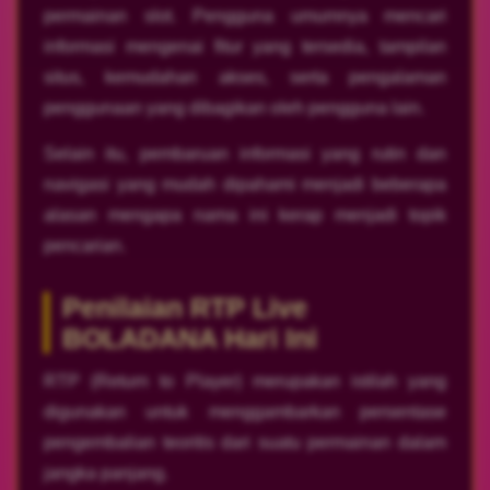
permainan slot. Pengguna umumnya mencari
informasi mengenai fitur yang tersedia, tampilan
situs, kemudahan akses, serta pengalaman
penggunaan yang dibagikan oleh pengguna lain.
Selain itu, pembaruan informasi yang rutin dan
navigasi yang mudah dipahami menjadi beberapa
alasan mengapa nama ini kerap menjadi topik
pencarian.
Penilaian RTP Live
BOLADANA Hari Ini
RTP (Return to Player) merupakan istilah yang
digunakan untuk menggambarkan persentase
pengembalian teoritis dari suatu permainan dalam
jangka panjang.