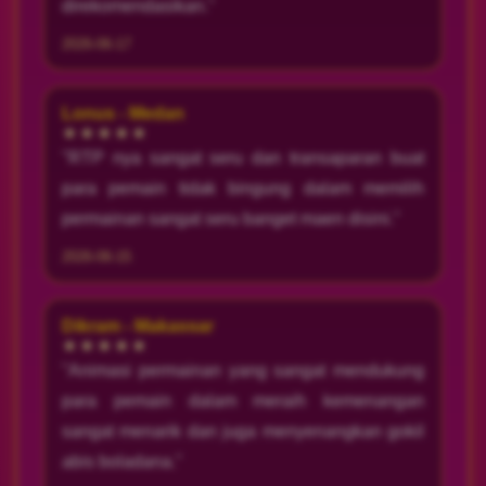
direkomendasikan."
2026-06-17
Lonus - Medan
★★★★★
"RTP nya sangat seru dan transaparan buat
para pemain tidak bingung dalam memilih
permainan sangat seru banget maen disini."
2026-06-15
Dikram - Makassar
★★★★★
"Animasi permainan yang sangat mendukung
para pemain dalam meraih kemenangan
sangat menarik dan juga menyenangkan gokil
abis boladana."