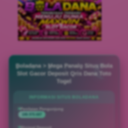
Boladana > Mega Panalo Situs Bola
Slot Gacor Deposit Qris Dana Toto
Togel
INFORMASI SITUS BOLADANA
Penilaian Pengunjung
188.970.687
Minimal Deposit