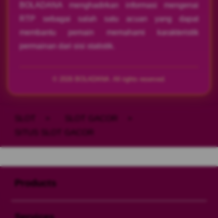
BOLADANA menghadirkan informasi mengenai
RTP sebagai salah satu acuan yang dapat
membantu pemain memahami karakteristik
permainan dari sisi statistik.
© 2026 BOLADANA. All rights reserved.
SLOT
>
SLOT GACOR
>
SITUS SLOT GACOR
Buka
Footer Navigation
Products
Buka
Services