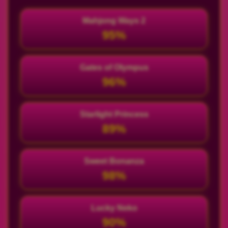
Mahjong Ways 2
95%
Gates of Olympus
96%
Starlight Princess
89%
Sweet Bonanza
98%
Lucky Neko
90%