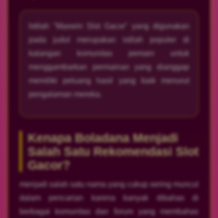
Istilah "Maxwin Slot Gacor" yang digunakan
pada judul merupakan istilah populer di
kalangan komunitas pemain untuk
menggambarkan permainan yang dianggap
memiliki peluang hasil yang baik menurut
pengalaman mereka.
Kenapa Boladana Menjadi
Salah Satu Rekomendasi Slot
Gacor?
menjadi salah satu nama yang cukup sering muncul
dalam pencarian karena banyak dibahas di
berbagai komunitas dan forum yang membahas