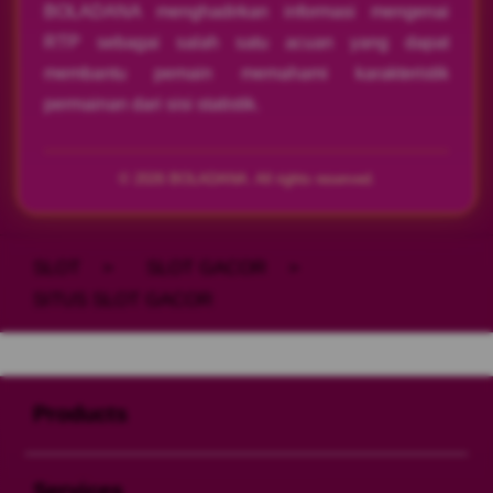
BOLADANA menghadirkan informasi mengenai
RTP sebagai salah satu acuan yang dapat
membantu pemain memahami karakteristik
permainan dari sisi statistik.
© 2026 BOLADANA. All rights reserved.
SLOT
>
SLOT GACOR
>
SITUS SLOT GACOR
Buka
Footer Navigation
Products
Buka
Services