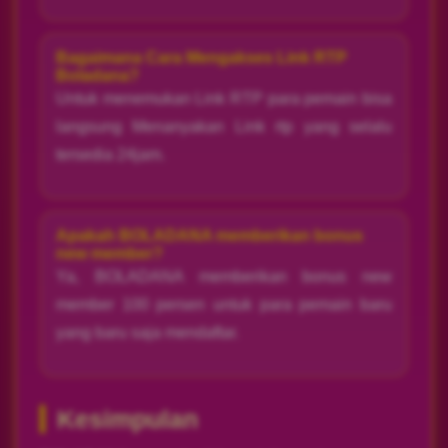
Bagaimana Cara Mengakses Link RTP
Boladana?
Untuk menemukan Link RTP para pemain bisa
langsung Menanyakan Link rtp yang selalu
tersedia 24jam.
Apakah BOLADANA memberikan bonus
new member?
Ya, BOLADANA memberikan bonus new
member 100 persen untuk para pemain baru
yang baru saja mendaftar.
Kesimpulan