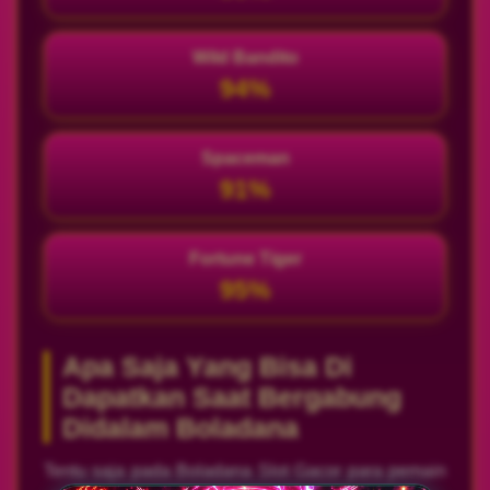
Wild Bandito
94%
Spaceman
91%
Fortune Tiger
95%
Apa Saja Yang Bisa Di
Dapatkan Saat Bergabung
Didalam Boladana
Tentu saja pada Boladana Slot Gacor para pemain