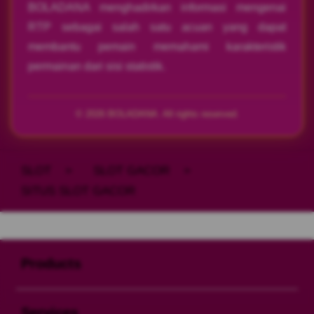
BOLADANA menghadirkan informasi mengenai
RTP sebagai salah satu acuan yang dapat
membantu pemain memahami karakteristik
permainan dari sisi statistik.
© 2026 BOLADANA. All rights reserved.
SLOT
>
SLOT GACOR
>
SITUS SLOT GACOR
Buka
Footer Navigation
Products
Buka
Services