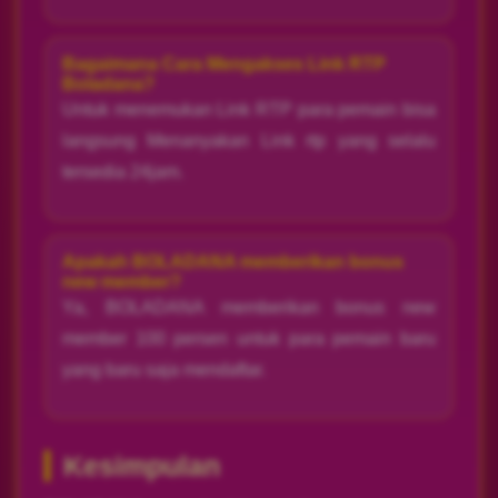
Bagaimana Cara Mengakses Link RTP
Boladana?
Untuk menemukan Link RTP para pemain bisa
langsung Menanyakan Link rtp yang selalu
tersedia 24jam.
Apakah BOLADANA memberikan bonus
new member?
Ya, BOLADANA memberikan bonus new
member 100 persen untuk para pemain baru
yang baru saja mendaftar.
Kesimpulan