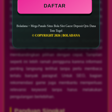
Neko, Wild Bandito, Spaceman, dan Fortune Tiger.
DAFTAR
Game-game tersebut populer karena tampilannya
mudah dipahami, ritme permainannya cepat, serta
sering menjadi topik pencarian ketika pemain
Boladana > Mega Panalo Situs Bola Slot Gacor Deposit Qris Dana
mencari pola slot gacor terbaru.
Toto Togel
© COPYRIGHT 2026 | BOLADANA
Di BOLADANA, rekomendasi game ditampilkan
bersama indikator RTP agar pengunjung dapat
membandingkan pilihan dengan cepat. Tampilan
seperti ini lebih ramah pengguna karena informasi
penting langsung terlihat tanpa perlu membaca
terlalu banyak paragraf. Untuk SEO, bagian
rekomendasi game juga membantu memperluas
relevansi keyword tanpa harus melakukan
pengulangan berlebihan.
Panduan Singkat