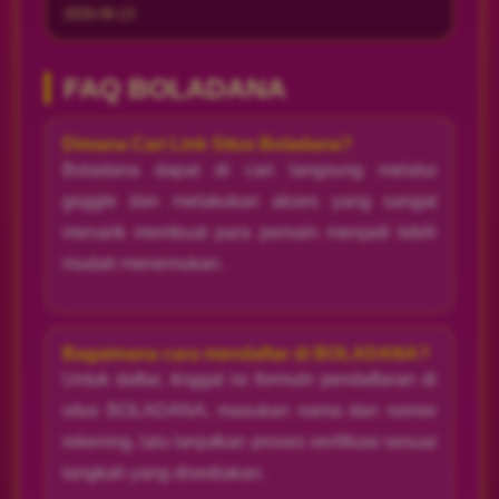
2026-06-13
FAQ BOLADANA
Dimana Cari Link Situs Boladana?
Boladana dapat di cari langsung melalui
goggle dan melakukan akses yang sangat
menarik membuat para pemain menjadi lebih
mudah menemukan.
Bagaimana cara mendaftar di BOLADANA?
Untuk daftar, tinggal isi formulir pendaftaran di
situs BOLADANA, masukan nama dan nomor
rekening, lalu lanjutkan proses verifikasi sesuai
langkah yang disediakan.