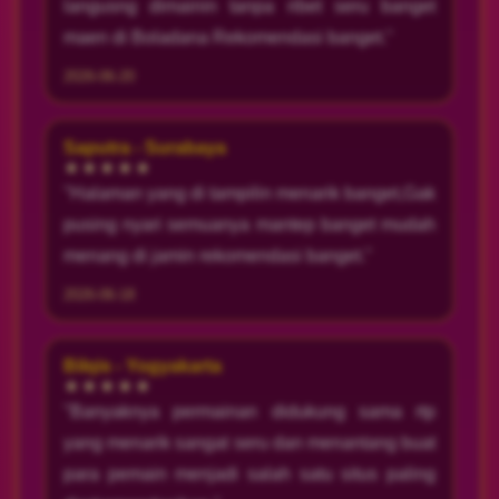
langusng dimainin tanpa ribet seru banget
maen di Boladana Rekomendasi banget."
2026-06-20
Saputra - Surabaya
★★★★★
"Halaman yang di tampilin menarik banget,Gak
pusing nyari semuanya mantep banget mudah
menang di jamin rekomendasi banget."
2026-06-18
Bilqis - Yogyakarta
★★★★★
"Banyaknya permainan didukung sama rtp
yang menarik sangat seru dan menantang buat
para pemain menjadi salah satu situs paling