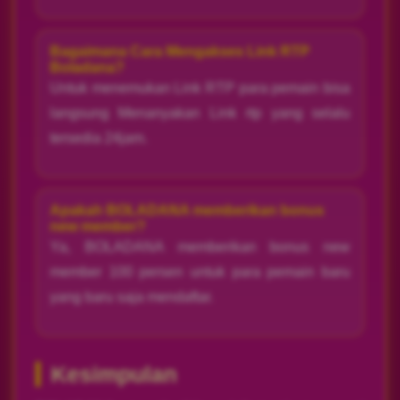
Bagaimana Cara Mengakses Link RTP
Boladana?
Untuk menemukan Link RTP para pemain bisa
langsung Menanyakan Link rtp yang selalu
tersedia 24jam.
Apakah BOLADANA memberikan bonus
new member?
Ya, BOLADANA memberikan bonus new
member 100 persen untuk para pemain baru
yang baru saja mendaftar.
Kesimpulan