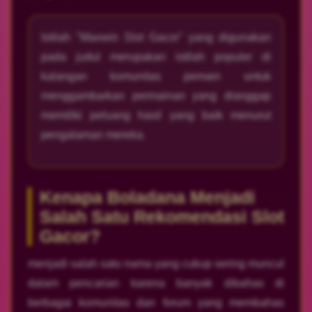
Istilah "Maxwin Slot Gacor" yang digunakan
pada judul merupakan istilah populer di
kalangan komunitas pemain untuk
menggambarkan permainan yang dianggap
memiliki peluang hasil yang baik menurut
pengalaman mereka.
Kenapa Boladana Menjadi
Salah Satu Rekomendasi Slot
Gacor?
menjadi salah satu nama yang cukup sering muncul
dalam pencarian karena banyak dibahas di
berbagai komunitas dan forum yang membahas