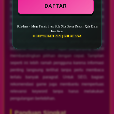
Neko, Wild Bandito, Spaceman, dan Fortune Tiger.
DAFTAR
Game-game tersebut populer karena tampilannya
mudah dipahami, ritme permainannya cepat, serta
sering menjadi topik pencarian ketika pemain
Boladana > Mega Panalo Situs Bola Slot Gacor Deposit Qris Dana
mencari pola slot gacor terbaru.
Toto Togel
© COPYRIGHT 2026 | BOLADANA
Di BOLADANA, rekomendasi game ditampilkan
bersama indikator RTP agar pengunjung dapat
membandingkan pilihan dengan cepat. Tampilan
seperti ini lebih ramah pengguna karena informasi
penting langsung terlihat tanpa perlu membaca
terlalu banyak paragraf. Untuk SEO, bagian
rekomendasi game juga membantu memperluas
relevansi keyword tanpa harus melakukan
pengulangan berlebihan.
Panduan Singkat