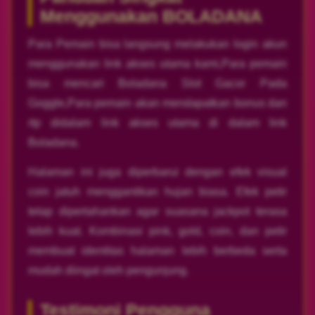
Menggunakan BOLADANA
Para Pemain bisa langsung melakukan login akun
menggunakan link akses utama kami,Para pemain
bisa mencari Boladana Slot Gacor Pada
Goggle,Para pemain akan mendapatkan bonus dan
rtp didalam link akses utama di dalam link
Boladana.
Halaman ini juga diperbarui dengan efek visual
coin jatuh menggantikan hujan biasa. Efek petir
tetap dipertahankan agar suasana jackpot terasa
lebih kuat. Kombinasi pink, gold, coin, dan petir
membuat identitas halaman lebih berbeda serta
mudah diingat oleh pengunjung.
Testimoni Pengguna