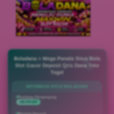
Boladana > Mega Panalo Situs Bola
Slot Gacor Deposit Qris Dana Toto
Togel
INFORMASI SITUS BOLADANA
Penilaian Pengunjung
188.970.687
Minimal Deposit