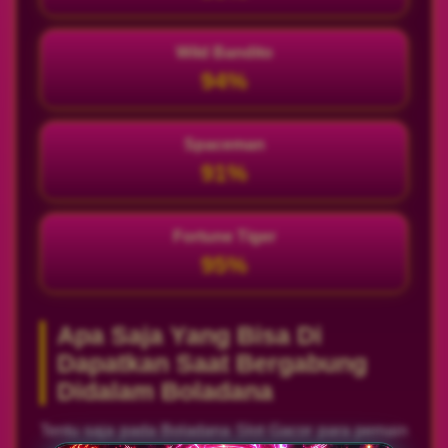
Wild Bandito
94%
Spaceman
91%
Fortune Tiger
95%
Apa Saja Yang Bisa Di
Dapatkan Saat Bergabung
Didalam Boladana
Tentu saja pada Boladana Slot Gacor para pemain