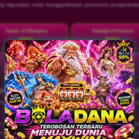
ang digunakan untuk menggambarkan persentase pengembalian
Gates of Olympus
Starlight Princess
96%
89%
Wild Bandito
Spaceman
94%
91%
apatkan Saat Bergabung Didalam Bola
emain akan mendapatkan berbagai macam bonus bonus yang sa
in akan mendapatkan berbagai rtp yang sangat tinggi dan k
n permainan yang sangat inovatif,Para pemain akan bermain 