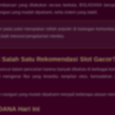
mbaruan yang dilakukan secara berkala, BOLADANA beru
avigasi yang mudah dipahami, serta sistem yang stabil.
kan pada judul merupakan istilah populer di kalangan komuni
g baik menurut pengalaman mereka.
 Salah Satu Rekomendasi Slot Gacor
muncul dalam pencarian karena banyak dibahas di berbagai 
 mengenai fitur yang tersedia, tampilan situs, kemudaha
dan navigasi yang mudah dipahami menjadi beberapa alasan men
DANA Hari Ini