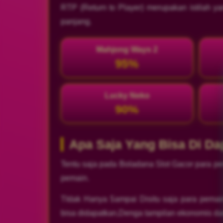
RTP (Return to Player) merupakan istilah y
panjang.
Mahjong Ways 2
95%
Lucky Neko
90%
Apa Saja Yang Bisa Di D
Tentu saja pada Boladana Slot Gacor para p
pemain.
TIdak Hanya Sampai Disitu saja para pema
bisa didapatkan,Denga tampilan ekonomis da