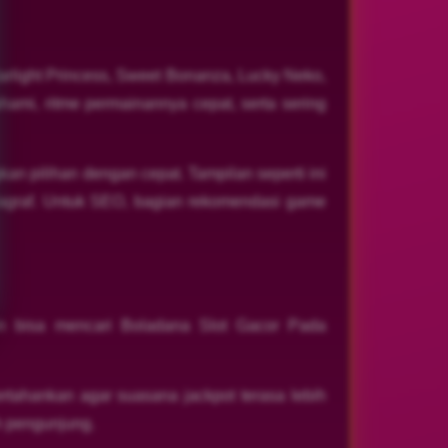
arlight Princess, Sweet Bonanza, Lucky Neko,
ami, ritme permainannya cepat, serta sering
 pilihan dengan cepat. Tampilan seperti ini
aragraf. Untuk SEO, bagian rekomendasi game
n bisa mencari Boladana Slot Gacor Pada
ertahankan agar suasana jackpot terasa lebih
eh pengunjung.