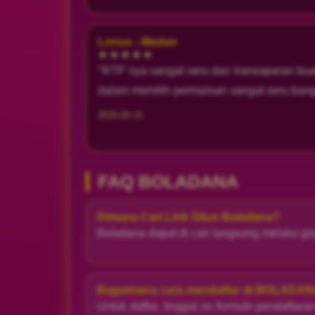
Lonus - Medan
★★★★★
"RTP nya sangat seru dan transaparan bua
dalam memilih permainan sangat seru bange
2026-06-15
FAQ BOLADANA
Dimana Cari Link Situs Boladana?
Boladana dapat di cari langsung melalui
Bagaimana cara mendaftar di BOLADA
Untuk daftar, tinggal isi formulir pendaft