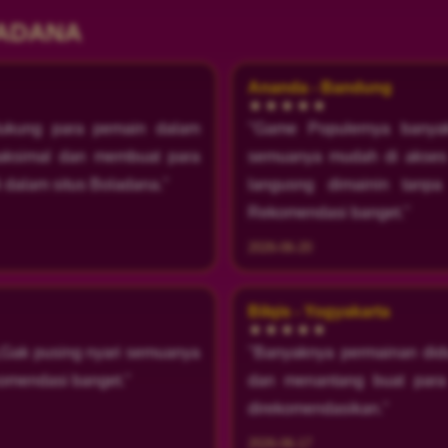
LADANA
Ananda - Bandung
★★★★★
dukung para pemain dalam
"Game Populernya banyak
aksimal dan membuat para
semuanya mudah di akses
dalam situs Boladana."
langusng dimainin tanp
Rekomendasi banget."
2026-06-20
Bilqis - Yogyakarta
★★★★★
,Gak pusing nyari semuanya
"Banyaknya permainan did
omendasi banget."
dan menantang buat para 
direkomendasikan."
2026-06-17