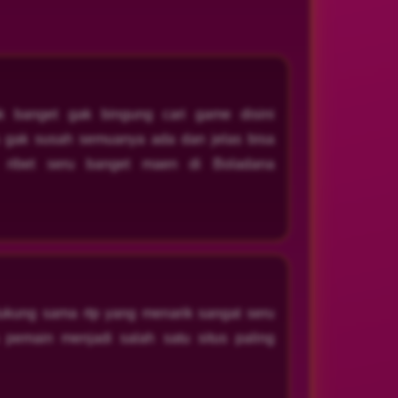
 banget gak bingung cari game disini
 gak susah semuanya ada dan jelas bisa
a ribet seru banget maen di Boladana
ukung sama rtp yang menarik sangat seru
pemain menjadi salah satu situs paling