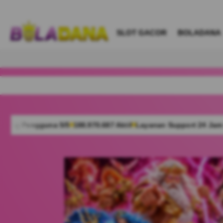
Skip
to
content
SLOT GACOR
BOLADANA
Buka Info Lebih Lanjut
687 Aktif
Layanan Support 24 Jam Non-Stop