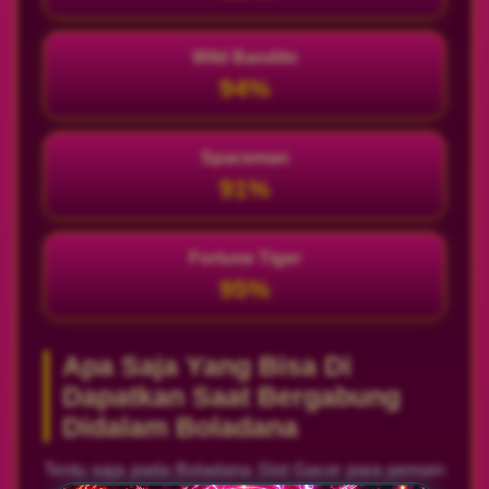
Wild Bandito
94%
Spaceman
91%
Fortune Tiger
95%
Apa Saja Yang Bisa Di
Dapatkan Saat Bergabung
Didalam Boladana
Tentu saja pada Boladana Slot Gacor para pemain