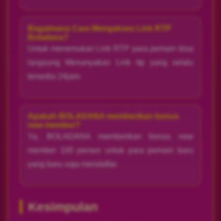
Bagaimana Cara Mengakses Link RTP
Boladana?
Untuk menemukan Link RTP para pemain bisa
langsung Menanyakan Link rtp yang selalu
tersedia 24jam.
Apakah BOLADANA memberikan bonus
new member?
Ya, BOLADANA memberikan bonus new
member 100 persen untuk para pemain baru
yang baru saja mendaftar.
Kesimpulan