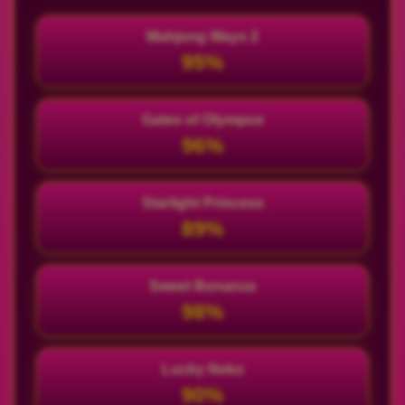
Mahjong Ways 2
95%
Gates of Olympus
96%
Starlight Princess
89%
Sweet Bonanza
98%
Lucky Neko
90%