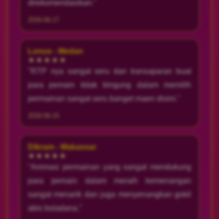
direkomendasikan."
2026-06-17
Lonus - Medan
★★★★★
"RTP nya sangat seru dan transaparan buat
para pemain tidak bingung dalam memilih
permainan sangat seru banget maen disini."
2026-06-15
Dikram - Makassar
★★★★★
"Animasi permainan yang sangat mendukung
para pemain dalam meraih kemenangan
sangat menarik dan juga menyenangkan gokil
abis boladana."