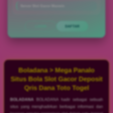
Server Slot Gacor Maxwin
LOGIN
DAFTAR
Layer Popup Close
Boladana > Mega Panalo
Situs Bola Slot Gacor Deposit
Qris Dana Toto Togel
BOLADANA
BOLADANA hadir sebagai sebuah
situs yang menghadirkan berbagai informasi dan