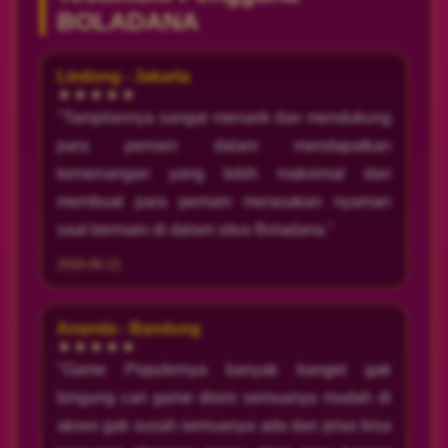
BOLADANA
Lindong - Jakarta
★★★★★
"Tampilannya sangat menarik dan mendukung
para pemain dalam mendapatkan
kemenangan yang lebih maksimal dan
membuat para pemain merasakan nyaman
saat bermain di dalam situs Boladana."
2026-06-21
Ananda - Bandung
★★★★★
"Game Populernya banyak banget gak
bingung cari game disini semuanya mudah di
akses gak susah semuanya ada dan jelas bisa