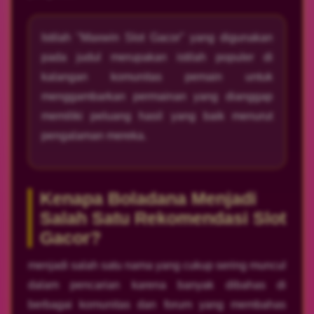
Istilah "Maxwin Slot Gacor" yang digunakan
pada judul merupakan istilah populer di
kalangan komunitas pemain untuk
menggambarkan permainan yang dianggap
memiliki peluang hasil yang baik menurut
pengalaman mereka.
Kenapa Boladana Menjadi
Salah Satu Rekomendasi Slot
Gacor?
menjadi salah satu nama yang cukup sering muncul
dalam pencarian karena banyak dibahas di
berbagai komunitas dan forum yang membahas