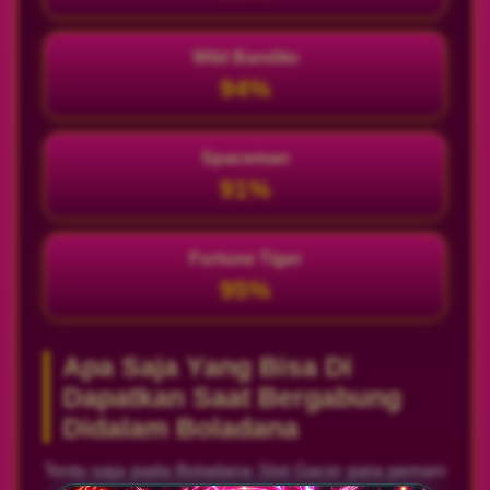
Wild Bandito
94%
Spaceman
91%
Fortune Tiger
95%
Apa Saja Yang Bisa Di
Dapatkan Saat Bergabung
Didalam Boladana
Tentu saja pada Boladana Slot Gacor para pemain