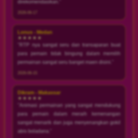
direkomendasikan."
2026-06-17
Lonus - Medan
★★★★★
"RTP nya sangat seru dan transaparan buat
para pemain tidak bingung dalam memilih
permainan sangat seru banget maen disini."
2026-06-15
Dikram - Makassar
★★★★★
"Animasi permainan yang sangat mendukung
para pemain dalam meraih kemenangan
sangat menarik dan juga menyenangkan gokil
abis boladana."