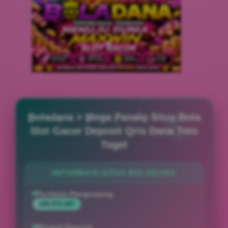
Boladana > Mega Panalo Situs Bola
Slot Gacor Deposit Qris Dana Toto
Togel
INFORMASI SITUS BOLADANA
Penilaian Pengunjung
188.970.687
Minimal Deposit