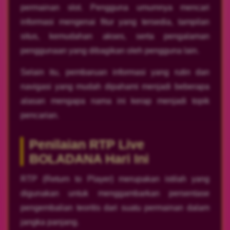
permainan slot. Pengguna umumnya mencari
informasi mengenai fitur yang tersedia, tampilan
situs, kemudahan akses, serta pengalaman
penggunaan yang dibagikan oleh pengguna lain.
Selain itu, pembaruan informasi yang rutin dan
navigasi yang mudah dipahami menjadi beberapa
alasan mengapa nama ini kerap menjadi topik
pencarian.
Penilaian RTP Live
BOLADANA Hari Ini
RTP (Return to Player) merupakan istilah yang
digunakan untuk menggambarkan persentase
pengembalian teoritis dari suatu permainan dalam
jangka panjang.