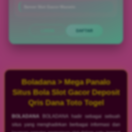
Server Slot Gacor Maxwin
LOGIN
DAFTAR
Layer Popup Close
Boladana > Mega Panalo
Situs Bola Slot Gacor Deposit
Qris Dana Toto Togel
BOLADANA
BOLADANA hadir sebagai sebuah
situs yang menghadirkan berbagai informasi dan