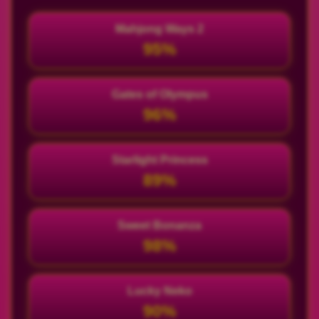
Mahjong Ways 2
95%
Gates of Olympus
96%
Starlight Princess
89%
Sweet Bonanza
98%
Lucky Neko
90%