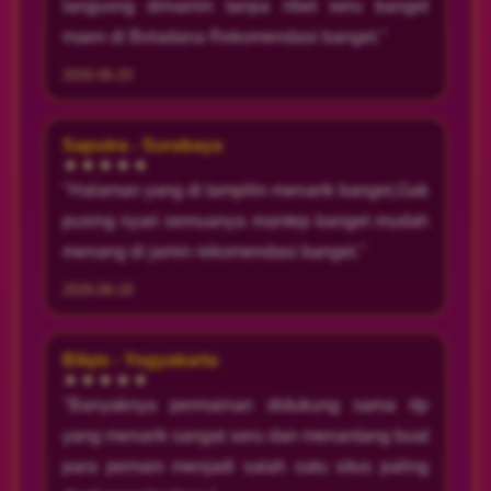
langusng dimainin tanpa ribet seru banget
maen di Boladana Rekomendasi banget."
2026-06-20
Saputra - Surabaya
★★★★★
"Halaman yang di tampilin menarik banget,Gak
pusing nyari semuanya mantep banget mudah
menang di jamin rekomendasi banget."
2026-06-18
Bilqis - Yogyakarta
★★★★★
"Banyaknya permainan didukung sama rtp
yang menarik sangat seru dan menantang buat
para pemain menjadi salah satu situs paling