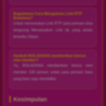
Bagaimana Cara Mengakses Link RTP
Boladana?
Untuk menemukan Link RTP para pemain bisa
langsung Menanyakan Link rtp yang selalu
tersedia 24jam.
Apakah BOLADANA memberikan bonus
new member?
Ya, BOLADANA memberikan bonus new
member 100 persen untuk para pemain baru
yang baru saja mendaftar.
Kesimpulan