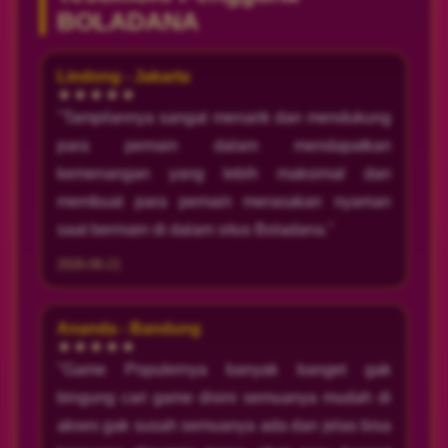
BOLADANA
Lindong - Jakarta
★★★★★
"Tampilannya sangat menarik dan mendukung
para pemain dalam mendapatkan
kemenangan yang lebih maksimal dan
membuat para pemain merasakan nyaman
saat bermain di dalam situs Boladana."
2026-06-21
Ananda - Bandung
★★★★★
"Game Populernya banyak banget gak
bingung cari game disini semuanya mudah di
akses gak susah semuanya ada dan jelas bisa