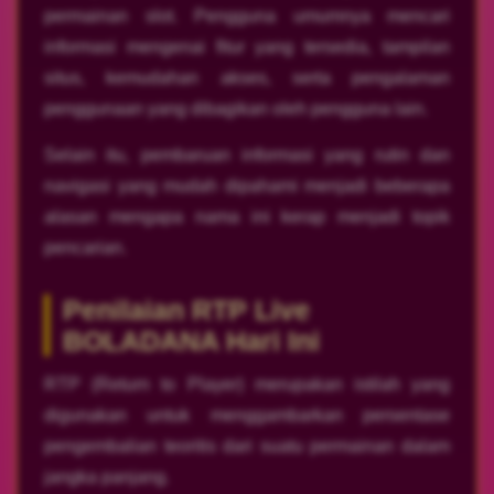
permainan slot. Pengguna umumnya mencari
informasi mengenai fitur yang tersedia, tampilan
situs, kemudahan akses, serta pengalaman
penggunaan yang dibagikan oleh pengguna lain.
Selain itu, pembaruan informasi yang rutin dan
navigasi yang mudah dipahami menjadi beberapa
alasan mengapa nama ini kerap menjadi topik
pencarian.
Penilaian RTP Live
BOLADANA Hari Ini
RTP (Return to Player) merupakan istilah yang
digunakan untuk menggambarkan persentase
pengembalian teoritis dari suatu permainan dalam
jangka panjang.