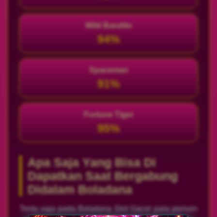
Wild Bandito
94%
Spaceman
91%
Fortune Tiger
95%
Apa Saja Yang Bisa Di
Dapatkan Saat Bergabung
Didalam Boladana
Tentu saja pada Boladana Slot Gacor para pemain