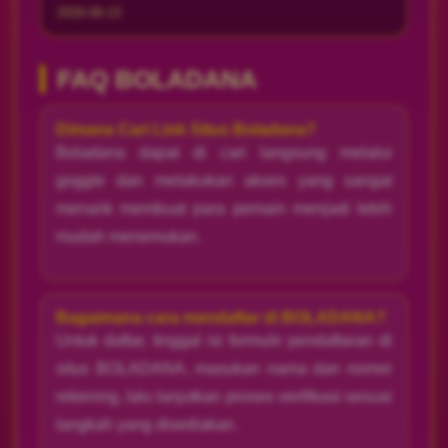
2026-06-13
FAQ BOLADANA
Dimana Cari Link Situs Boladana?
Boladana dapat di cari langsung melalui
goggle dan melakukan akses yang sangat
menarik membuat para pemain menjadi lebih
mudah menemukan.
Bagaimana cara mendaftar di BOLADANA?
Untuk daftar, tinggal isi formulir pendaftaran di
situs BOLADANA, masukan nama dan nomor
rekening, lalu lanjutkan proses verifikasi sesuai
langkah yang disediakan.