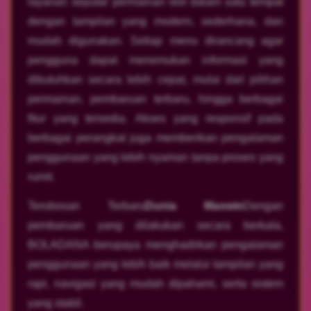
layanan seputar permainan slot dalam satu tempat
dengan tampilan yang modern, sederhana, dan
mudah digunakan. Setiap menu dirancang agar
pengguna dapat menemukan informasi yang
dibutuhkan secara lebih cepat, mulai dari pilihan
permainan, pembaruan terbaru, hingga berbagai
fitur yang tersedia. Akses yang responsif pada
berbagai perangkat juga memberikan pengalaman
penggunaan yang lebih nyaman tanpa proses yang
rumit.
Terobosan Terbaru
Dunia Maxwin
Dengan
pembaruan yang dilakukan secara berkala,
BOLADANA berupaya menghadirkan pengalaman
penggunaan yang lebih baik melalui tampilan yang
rapi, navigasi yang mudah dipahami, serta sistem
yang stabil.