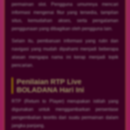
permainan slot. Pengguna umumnya mencari
informasi mengenai fitur yang tersedia, tampilan
situs, kemudahan akses, serta pengalaman
penggunaan yang dibagikan oleh pengguna lain.
Selain itu, pembaruan informasi yang rutin dan
navigasi yang mudah dipahami menjadi beberapa
alasan mengapa nama ini kerap menjadi topik
pencarian.
Penilaian RTP Live
BOLADANA Hari Ini
RTP (Return to Player) merupakan istilah yang
digunakan untuk menggambarkan persentase
pengembalian teoritis dari suatu permainan dalam
jangka panjang.