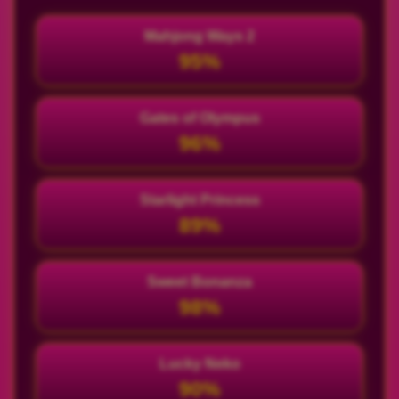
Mahjong Ways 2
95%
Gates of Olympus
96%
Starlight Princess
89%
Sweet Bonanza
98%
Lucky Neko
90%