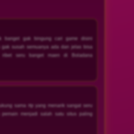
 banget gak bingung cari game disini
 gak susah semuanya ada dan jelas bisa
a ribet seru banget maen di Boladana
ukung sama rtp yang menarik sangat seru
pemain menjadi salah satu situs paling