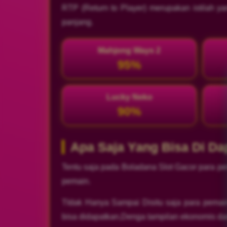
RTP (Return to Player) merupakan istilah y
panjang.
Mahjong Ways 2
95%
Lucky Neko
90%
Apa Saja Yang Bisa Di D
Tentu saja pada Boladana Slot Gacor para p
pemain.
TIdak Hanya Sampai Disitu saja para pema
bisa didapatkan,Denga tampilan ekonomis da