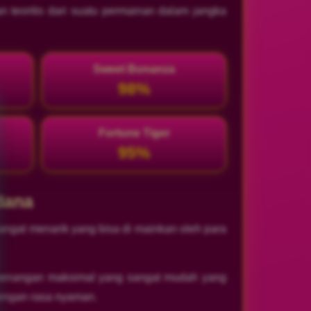
 teoritis dari suatu permainan dalam jangka
Sweet Bonanza
98%
Fortune Tiger
95%
dana
ngat menarik yang bisa di mainkan oleh para
emenangan maksimal yang sangat mudah yang
dengan rasa nyaman.