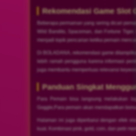
Rekomendasi Game Slot 
Beberapa permainan yang sering dicari pemai
Wild Bandito, Spaceman, dan Fortune Tiger.
menjadi topik pencarian ketika pemain mencari
Di BOLADANA, rekomendasi game ditampilkan 
lebih ramah pengguna karena informasi pent
juga membantu memperluas relevansi keywor
Panduan Singkat Mengg
Para Pemain bisa langsung melakukan lo
Goggle,Para pemain akan mendapatkan bonus 
Halaman ini juga diperbarui dengan efek vis
kuat. Kombinasi pink, gold, coin, dan petir m