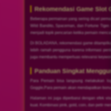
Rekomendasi Game Slot 
Beberapa permainan yang sering dicari pemai
Wild Bandito, Spaceman, dan Fortune Tiger.
menjadi topik pencarian ketika pemain mencari
Di BOLADANA, rekomendasi game ditampilkan 
lebih ramah pengguna karena informasi pent
juga membantu memperluas relevansi keywor
Panduan Singkat Mengg
Para Pemain bisa langsung melakukan lo
Goggle,Para pemain akan mendapatkan bonus 
Halaman ini juga diperbarui dengan efek vis
kuat. Kombinasi pink, gold, coin, dan petir m