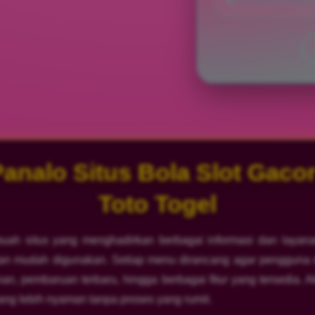
analo Situs Bola Slot Gacor
Toto Togel
h situs yang menghadirkan berbagai informasi dan layanan
dan mudah digunakan. Setiap menu dirancang agar pengguna 
inan, pembaruan terbaru, hingga berbagai fitur yang tersedia.
g lebih nyaman tanpa proses yang rumit.