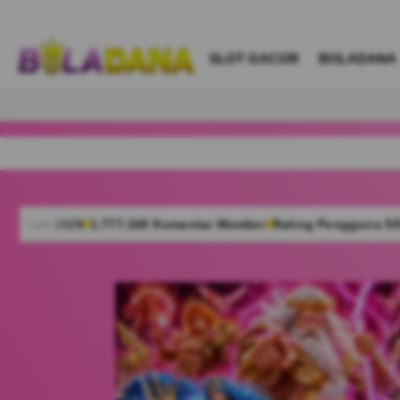
Skip
to
content
SLOT GACOR
BOLADANA
Buka Info Lebih Lanjut
mentar Member
Rating Pengguna 5/5
188.970.687 Aktif
Layanan 