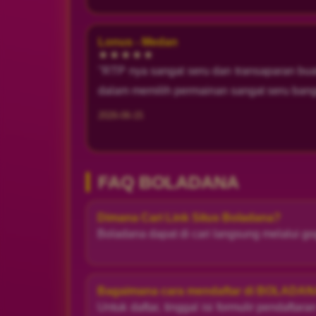
Lonus - Medan
★★★★★
"RTP nya sangat seru dan transaparan bua
dalam memilih permainan sangat seru bange
2026-06-15
FAQ BOLADANA
Dimana Cari Link Situs Boladana?
Boladana dapat di cari langsung melalui
Bagaimana cara mendaftar di BOLADA
Untuk daftar, tinggal isi formulir pendaft