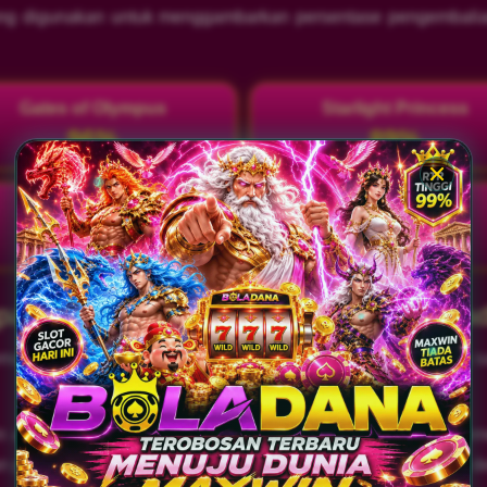
ang digunakan untuk menggambarkan persentase pengembalian
Gates of Olympus
Starlight Princess
96%
89%
Wild Bandito
Spaceman
94%
91%
apatkan Saat Bergabung Didalam Bola
emain akan mendapatkan berbagai macam bonus bonus yang sa
in akan mendapatkan berbagai rtp yang sangat tinggi dan k
n permainan yang sangat inovatif,Para pemain akan bermain 