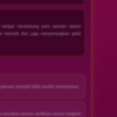
g sangat mendukung para pemain dalam
t menarik dan juga menyenangkan gokil
ra pemain menjadi lebih mudah menemukan.
 lanjutkan proses verifikasi sesuai langkah