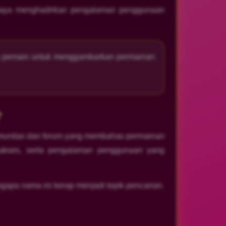
paya menghadirkan pengalaman penggunaan
tas pemain untuk menggambarkan permainan
?
komunitas dan forum yang membahas permainan
n akses, serta pengalaman penggunaan yang
gapa nama ini kerap menjadi topik pencarian.