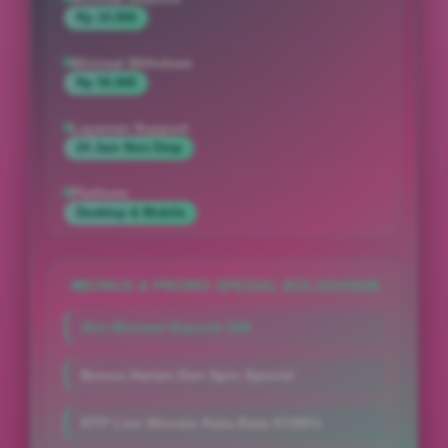
Rp 10.000
Minimal Withdraw
Rp 50.000
Layanan Support
24 Jam Non-Stop
Platform
Desktop & Mobile
BONUS & PROMO SPESIAL BOLADANA
Slot Minimal Deposit 10K
Bonus Harian Dan Spin Special
RTP Live Winrate Rata-Rata 97/98%