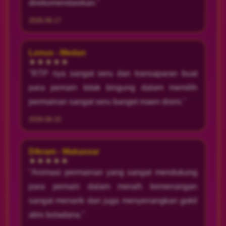
direkomendasikan."
2026-06-17
Lonus - Medan
★★★★★
"RTP nya sangat seru dan transaparan buat
para pemain tidak bingung dalam memilih
permainan sangat seru banget maen disini."
2026-06-15
Dikram - Makassar
★★★★★
"Animasi permainan yang sangat mendukung
para pemain dalam meraih kemenangan
sangat menarik dan juga menyenangkan gokil
abis boladana."