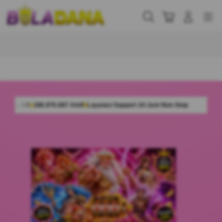
Skip
to
Cari
Troli
Login
Navigation
content
Buka Info Lebih Lanjut
Layanan Support 24 Jam Non-Stop