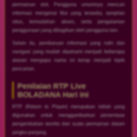
permainan slot. Pengguna umumnya mencari
informasi mengenai fitur yang tersedia, tampilan
situs, kemudahan akses, serta pengalaman
penggunaan yang dibagikan oleh pengguna lain.
Selain itu, pembaruan informasi yang rutin dan
navigasi yang mudah dipahami menjadi beberapa
alasan mengapa nama ini kerap menjadi topik
pencarian.
Penilaian RTP Live
BOLADANA Hari Ini
RTP (Return to Player) merupakan istilah yang
digunakan untuk menggambarkan persentase
pengembalian teoritis dari suatu permainan dalam
jangka panjang.