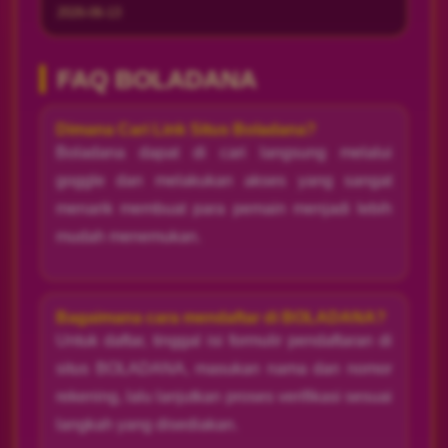
2026-06-13
FAQ BOLADANA
Dimana Cari Link Situs Boladana?
Boladana dapat di cari langsung melalui
goggle dan melakukan akses yang sangat
menarik membuat para pemain menjadi lebih
mudah menemukan.
Bagaimana cara mendaftar di BOLADANA?
Untuk daftar, tinggal isi formulir pendaftaran di
situs BOLADANA, masukan nama dan nomor
rekening, lalu lanjutkan proses verifikasi sesuai
langkah yang disediakan.